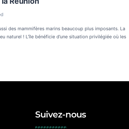
e la Réunion
ed
 aussi des mammifères marins beaucoup plus imposants. La
naturel ! L’île bénéficie d’une situation privilégiée où les
Suivez-nous