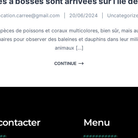
s à bosses sont arrivées sur l’île d
ocation.carree@gmail.com
|
20/06/2024
|
Uncategoriz
pèces de poissons et coraux multicolores, bien sûr, mais
ires pour observer des baleines et dauphins dans leur milieu 
animaux […]
CONTINUE
contacter
Menu