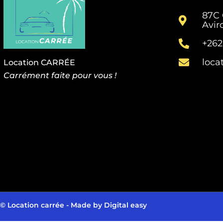
87C 
Avir
+262
loca
Location CARRÉE
Carrément faite pour vous !
© Location carrée - Made by
Digital easy