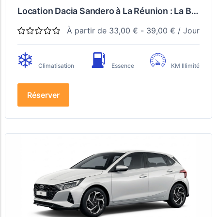
Location Dacia Sandero à La Réunion : La Berline Fiable, Boîte 6 Vitesses, Kilomètres Illimités
À partir de
33,00
€
-
39,00
€
/ Jour
Climatisation
Essence
KM Illimité
Réserver