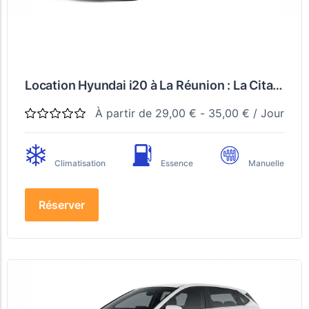
Location Hyundai i20 à La Réunion : La Citadine Légère pour Explorer l'Île Sans Se Ruiner
À partir de
29,00
€
-
35,00
€
/ Jour
Climatisation
Essence
Manuelle
Réserver