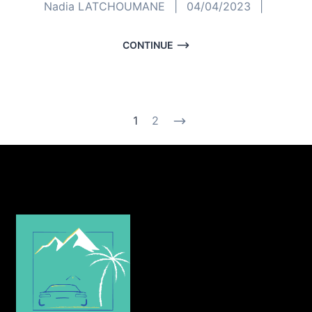
Nadia LATCHOUMANE
|
04/04/2023
|
CONTINUE
1
2