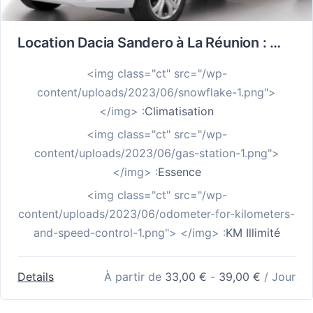
Location Dacia Sandero à La Réunion : La Berline Fiable, Boîte 6 Vitesses, Kilomètres Illimités
<img class="ct" src="/wp-
content/uploads/2023/06/snowflake-1.png">
</img> :
Climatisation
<img class="ct" src="/wp-
content/uploads/2023/06/gas-station-1.png">
</img> :
Essence
<img class="ct" src="/wp-
content/uploads/2023/06/odometer-for-kilometers-
and-speed-control-1.png"> </img> :
KM Illimité
Details
À partir de
33,00
€
-
39,00
€
/ Jour