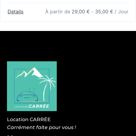
Details
À partir de
29,00
€
-
35,00
€
/ Jour
Location CARRÉE
Carrément faite pour vous !