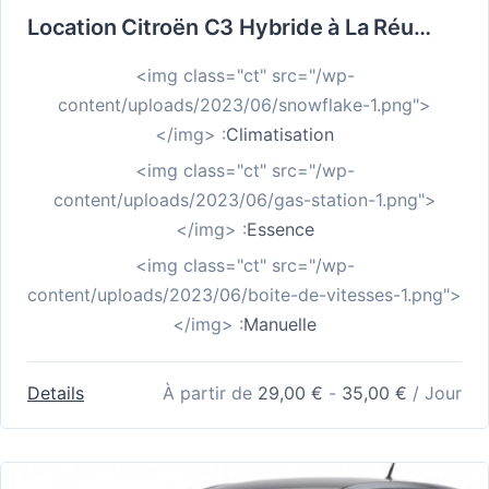
Location Citroën C3 Hybride à La Réunion : Confort, Économie et Liberté en Boîte Automatique
<img class="ct" src="/wp-
content/uploads/2023/06/snowflake-1.png">
</img> :
Climatisation
<img class="ct" src="/wp-
content/uploads/2023/06/gas-station-1.png">
</img> :
Essence
<img class="ct" src="/wp-
content/uploads/2023/06/boite-de-vitesses-1.png">
</img> :
Manuelle
Details
À partir de
29,00
€
-
35,00
€
/ Jour