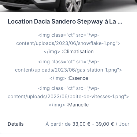
Location Dacia Sandero Stepway à La Réunion : Le SUV Urbain qui Avale Toutes les Routes
<img class="ct" src="/wp-
content/uploads/2023/06/snowflake-1.png">
</img> :
Climatisation
<img class="ct" src="/wp-
content/uploads/2023/06/gas-station-1.png">
</img> :
Essence
<img class="ct" src="/wp-
content/uploads/2023/06/boite-de-vitesses-1.png">
</img> :
Manuelle
Details
À partir de
33,00
€
-
39,00
€
/ Jour