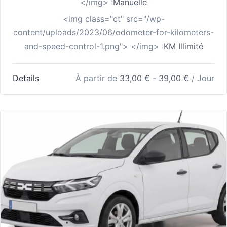
</img> :
Manuelle
<img class="ct" src="/wp-
content/uploads/2023/06/odometer-for-kilometers-
and-speed-control-1.png"> </img> :
KM Illimité
Details
À partir de
33,00
€
-
39,00
€
/ Jour