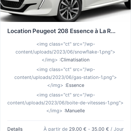
Location Peugeot 208 Essence à La Réunion : Style, légèreté et liberté sur toutes les routes
<img class="ct" src="/wp-
content/uploads/2023/06/snowflake-1.png">
</img> :
Climatisation
<img class="ct" src="/wp-
content/uploads/2023/06/gas-station-1.png">
</img> :
Essence
<img class="ct" src="/wp-
content/uploads/2023/06/boite-de-vitesses-1.png">
</img> :
Manuelle
Details
À partir de
29,00
€
-
35,00
€
/ Jour