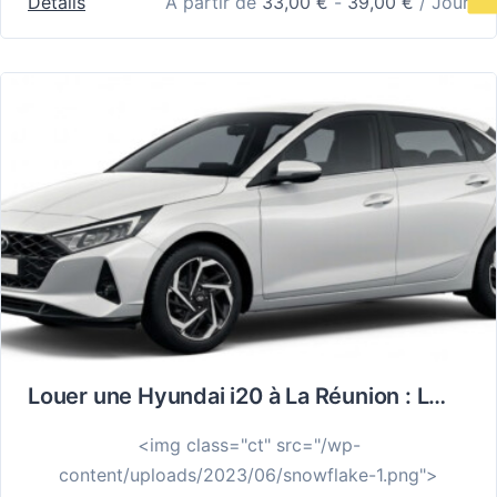
Details
À partir de
33,00
€
-
39,00
€
/ Jour
Louer une Hyundai i20 à La Réunion : La Liberté de Rouler Partout
<img class="ct" src="/wp-
content/uploads/2023/06/snowflake-1.png">