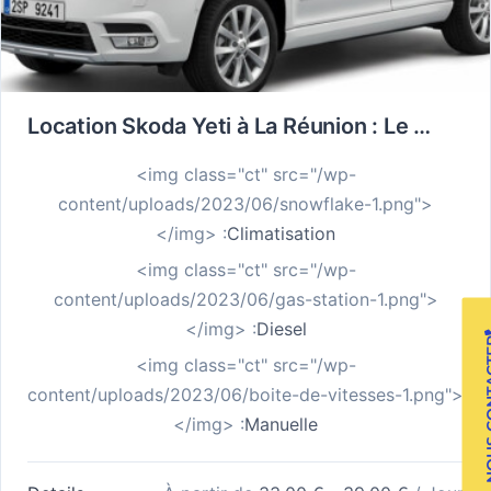
Location Skoda Yeti à La Réunion : Le SUV qui Ne Recule Devant Aucune Route de l’Île
<img class="ct" src="/wp-
content/uploads/2023/06/snowflake-1.png">
</img> :
Climatisation
<img class="ct" src="/wp-
content/uploads/2023/06/gas-station-1.png">
</img> :
Diesel
NOUS C
<img class="ct" src="/wp-
content/uploads/2023/06/boite-de-vitesses-1.png">
</img> :
Manuelle