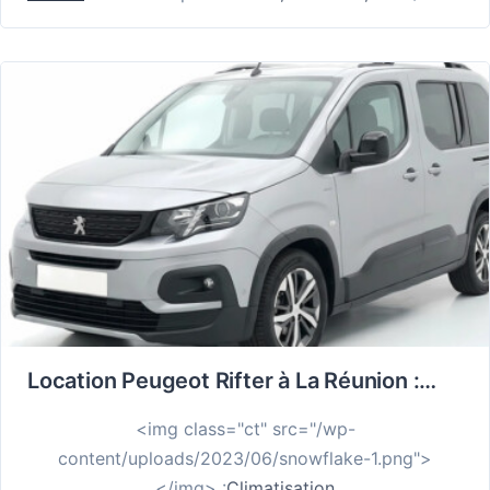
Location Peugeot Rifter à La Réunion : Votre Salon Mobile pour Explorer l’Île en Famille
<img class="ct" src="/wp-
content/uploads/2023/06/snowflake-1.png">
</img> :
Climatisation