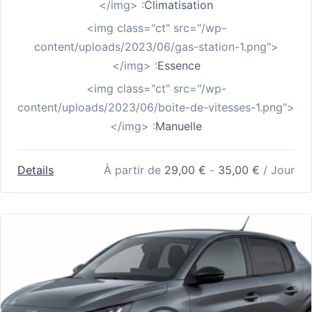
</img> :
Climatisation
<img class="ct" src="/wp-
content/uploads/2023/06/gas-station-1.png">
</img> :
Essence
<img class="ct" src="/wp-
content/uploads/2023/06/boite-de-vitesses-1.png">
</img> :
Manuelle
Details
À partir de
29,00
€
-
35,00
€
/ Jour