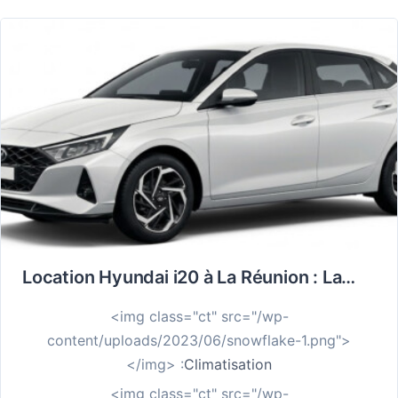
Location Hyundai i20 à La Réunion : La Citadine Légère pour Explorer l’Île Sans Se Ruiner
<img class="ct" src="/wp-
content/uploads/2023/06/snowflake-1.png">
</img> :
Climatisation
<img class="ct" src="/wp-