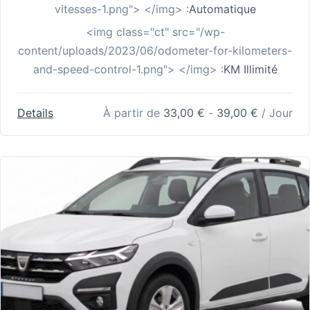
vitesses-1.png"> </img> :
Automatique
<img class="ct" src="/wp-
content/uploads/2023/06/odometer-for-kilometers-
and-speed-control-1.png"> </img> :
KM Illimité
Details
À partir de
33,00
€
-
39,00
€
/ Jour