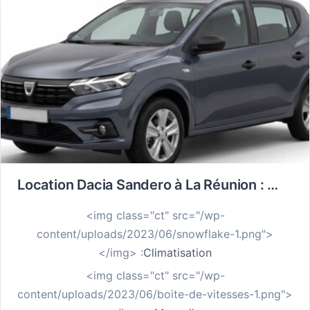
Location Dacia Sandero à La Réunion : La Berline connectée pour explorer l’île sans limite
<img class="ct" src="/wp-
content/uploads/2023/06/snowflake-1.png">
</img> :
Climatisation
<img class="ct" src="/wp-
content/uploads/2023/06/boite-de-vitesses-1.png">