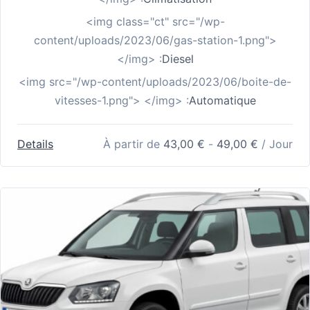
<img class="ct" src="/wp-
content/uploads/2023/06/gas-station-1.png">
</img> :
Diesel
<img src="/wp-content/uploads/2023/06/boite-de-
vitesses-1.png"> </img> :
Automatique
Details
À partir de
43,00
€
-
49,00
€
/ Jour