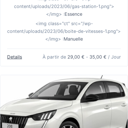
content/uploads/2023/06/gas-station-1.png">
</img> :
Essence
<img class="ct" src="/wp-
content/uploads/2023/06/boite-de-vitesses-1.png">
</img> :
Manuelle
Details
À partir de
29,00
€
-
35,00
€
/ Jour