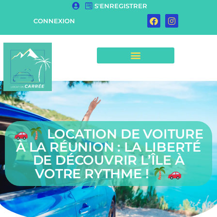
S'ENREGISTRER
CONNEXION
LOCATION DE VOITURE
À LA RÉUNION : LA LIBERTÉ
DE DÉCOUVRIR L’ÎLE À
VOTRE RYTHME !