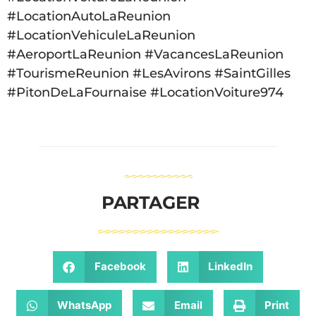
#LocationAutoLaReunion
#LocationVehiculeLaReunion
#AeroportLaReunion #VacancesLaReunion
#TourismeReunion #LesAvirons #SaintGilles
#PitonDeLaFournaise #LocationVoiture974
PARTAGER
Facebook
LinkedIn
WhatsApp
Email
Print