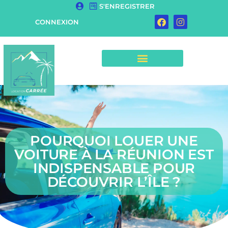
S'ENREGISTRER
CONNEXION
POURQUOI LOUER UNE
VOITURE À LA RÉUNION EST
INDISPENSABLE POUR
DÉCOUVRIR L’ÎLE ?